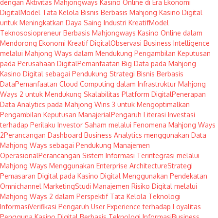
dengan Aktivitas Mahjongways Kasino Online di Era Ekonomi
Digital
Model Tata Kelola Bisnis Berbasis Mahjong Kasino Digital
untuk Meningkatkan Daya Saing Industri Kreatif
Model
Teknososiopreneur Berbasis Mahjongways Kasino Online dalam
Mendorong Ekonomi Kreatif Digital
Observasi Business Intelligence
melalui Mahjong Ways dalam Mendukung Pengambilan Keputusan
pada Perusahaan Digital
Pemanfaatan Big Data pada Mahjong
Kasino Digital sebagai Pendukung Strategi Bisnis Berbasis
Data
Pemanfaatan Cloud Computing dalam Infrastruktur Mahjong
Ways 2 untuk Mendukung Skalabilitas Platform Digital
Penerapan
Data Analytics pada Mahjong Wins 3 untuk Mengoptimalkan
Pengambilan Keputusan Manajerial
Pengaruh Literasi Investasi
terhadap Perilaku Investor Saham melalui Fenomena Mahjong Ways
2
Perancangan Dashboard Business Analytics menggunakan Data
Mahjong Ways sebagai Pendukung Manajemen
Operasional
Perancangan Sistem Informasi Terintegrasi melalui
Mahjong Ways Menggunakan Enterprise Architecture
Strategi
Pemasaran Digital pada Kasino Digital Menggunakan Pendekatan
Omnichannel Marketing
Studi Manajemen Risiko Digital melalui
Mahjong Ways 2 dalam Perspektif Tata Kelola Teknologi
Informasi
Verifikasi Pengaruh User Experience terhadap Loyalitas
Pengguna Kasino Digital Berbasis Teknologi Informasi
Business