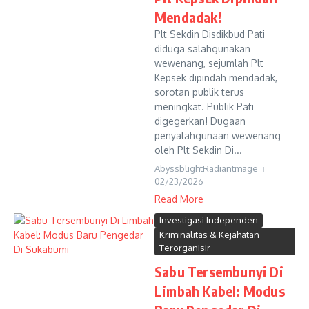
Mendadak!
Plt Sekdin Disdikbud Pati
diduga salahgunakan
wewenang, sejumlah Plt
Kepsek dipindah mendadak,
sorotan publik terus
meningkat. Publik Pati
digegerkan! Dugaan
penyalahgunaan wewenang
oleh Plt Sekdin Di...
AbyssblightRadiantmage
02/23/2026
Read More
Investigasi Independen
Kriminalitas & Kejahatan
Terorganisir
Sabu Tersembunyi Di
Limbah Kabel: Modus