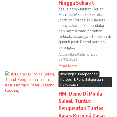
Hingga Sekarat
Kasus pembunuhan Herlan
Matrusdi (68), eks Sekretaris
Jenderal Pordasi DKI Jakarta,
menyisakan duka mendalam
dan misteri yang perlahan
terkuak. Jasadnya ditemukan di
gumuk pasir Bantul setelah
serangk...
AbyssblightRadiantmage
02/02/2026
Read More
Investigasi Independen
Korupsi & Penyalahgunaan
Kekuasaan
HMI Demo Di Polda
Sulsel, Tuntut
Pengusutan Tuntas
Kasus Korupsi Pasar