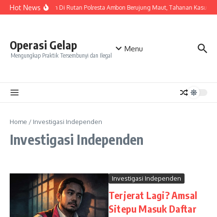
Skip to content
Hot News
Keributan Di Rutan Polresta Ambon Berujung Maut, Tahanan Kasus P
Operasi Gelap
Menu
Mengungkap Praktik Tersembunyi dan Ilegal
Home
/
Investigasi Independen
Investigasi Independen
Investigasi Independen
Terjerat Lagi? Amsal
Sitepu Masuk Daftar