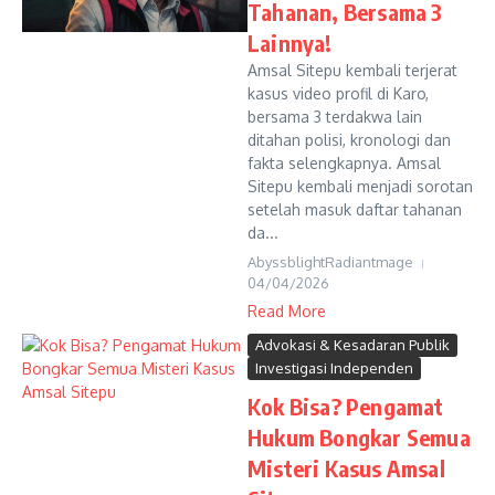
Tahanan, Bersama 3
Lainnya!
Amsal Sitepu kembali terjerat
kasus video profil di Karo,
bersama 3 terdakwa lain
ditahan polisi, kronologi dan
fakta selengkapnya. Amsal
Sitepu kembali menjadi sorotan
setelah masuk daftar tahanan
da...
AbyssblightRadiantmage
04/04/2026
Read More
Advokasi & Kesadaran Publik
Investigasi Independen
Kok Bisa? Pengamat
Hukum Bongkar Semua
Misteri Kasus Amsal