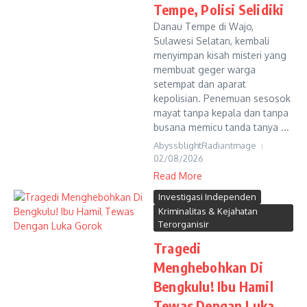
Tempe, Polisi Selidiki
Danau Tempe di Wajo,
Sulawesi Selatan, kembali
menyimpan kisah misteri yang
membuat geger warga
setempat dan aparat
kepolisian. Penemuan sesosok
mayat tanpa kepala dan tanpa
busana memicu tanda tanya ...
AbyssblightRadiantmage
02/08/2026
Read More
Investigasi Independen
Kriminalitas & Kejahatan
Terorganisir
Tragedi
Menghebohkan Di
Bengkulu! Ibu Hamil
Tewas Dengan Luka