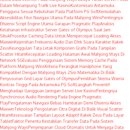
Dalam Menampung Trafik Live Kasino
Kustomisasi Antarmuka
Pengguna Sesuai Kebutuhan Pada Platform PG Soft
Kemudahan
Aksesibilitas Fitur Navigasi Utama Pada Mahjong Wins
Pentingnya
Efisiensi Script Engine Utama Garapan Pragmatic Play
Analisis
Ketahanan Infrastruktur Server Gates of Olympus Saat Jam
Sibuk
Prosedur Caching Data Untuk Mempercepat Loading Akses
Maxwin
Kejernihan Frekuensi Audio Dan Efek Suara Karakter Kakek
Zeus
Keunggulan Tata Letak Komponen Grafis Pada Tampilan
Scatter Hitam
Kecepatan Loading Halaman Awal Mahjong Ways Di
Network 5G
Evaluasi Penggunaan Sistem Memory Cache Pada
Platform Mahjong Wins
Kriteria Perangkat Handphone Yang
Kompatibel Dengan Mahjong Ways 2
Sisi Matematika Di Balik
Penyusunan Grid Layar Gates of Olympus
Pemilihan Skema Warna
Kontras Tinggi Pada Antarmuka PG Soft
Langkah Preventif
Menghadapi Gangguan Jaringan Server Live Kasino
Pentingnya
Synchronous Audio Rendering Pada Engine Pragmatic
Play
Pengalaman Navigasi Bebas Hambatan Demi Efisiensi Akses
Maxwin
Teknologi Pengolahan Citra Digital Di Balik Visual Scatter
Hitam
Kesesuaian Tampilan Layout Adaptif Kakek Zeus Pada Layar
Tablet
Faktor Penentu Kestabilan Transfer Data Pada Sistem
Mahjong Ways
Penyimpanan Cloud Otomatis Untuk Menjaga Data