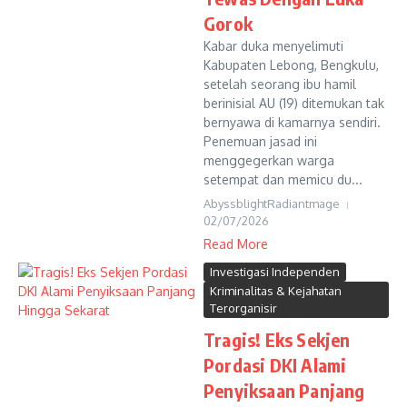
Gorok
Kabar duka menyelimuti
Kabupaten Lebong, Bengkulu,
setelah seorang ibu hamil
berinisial AU (19) ditemukan tak
bernyawa di kamarnya sendiri.
Penemuan jasad ini
menggegerkan warga
setempat dan memicu du...
AbyssblightRadiantmage
02/07/2026
Read More
Investigasi Independen
Kriminalitas & Kejahatan
Terorganisir
Tragis! Eks Sekjen
Pordasi DKI Alami
Penyiksaan Panjang