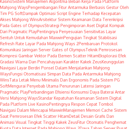
Kasino
Sistem Manajemen Algoritma Beban Kerja Pada Platform
Mahjong Ways
Pengembangan Fitur Antarmuka Berbasis Gestur Oleh
Tim PG Soft
Dampak Optimasi Script Engine Terhadap Kecepatan
Akses Mahjong Wins
Arsitektur Sistem Keamanan Data Terenkripsi
Pada Gates of Olympus
Strategi Pengimporan Aset Digital Kompak
Dari Pragmatic Play
Pentingnya Penyesuaian Sensitivitas Layar
Sentuh Untuk Kemudahan Maxwin
Pengujian Tingkat Stabilisasi
Refresh Rate Layar Pada Mahjong Ways 2
Pembaruan Protokol
Komunikasi Jaringan Server Gates of Olympus
Teknik Pemrosesan
Kompresi Gambar Vektor Pada Elemen Scatter Hitam
Eksplorasi Efek
Gradasi Warna Dan Pencahayaan Karakter Kakek Zeus
Keunggulan
Navigasi Layar Berdiri Ponsel Dalam Menjalankan Mahjong
Ways
Fungsi Otomatisasi Simpan Data Pada Antarmuka Mahjong
Wins
Tata Letak Menu Minimalis Dan Ergonomis Pada Sistem PG
Soft
Mengurai Penyebab Utama Penurunan Latensi Jaringan
Pragmatic Play
Perbandingan Efisiensi Konsumsi Daya Baterai Antar
Versi Mahjong Ways
Standar Kepatuhan Keamanan Sistem Digital
Pada Platform Live Kasino
Pentingnya Respon Cepat Tombol
Navigasi Dalam Mencapai Maxwin
Manajemen Memori Cache Sistem
Saat Pemrosesan Efek Scatter Hitam
Detail Desain Grafis Dan
Animasi Visual Tingkat Tinggi Kakek Zeus
Fitur Otomatis Penghemat
Kuota Data Internet Pada Mahjong Ways 2
Daya Tahan Server Pusat