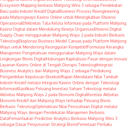
Ecosystem Mapping berbasis Mahjong Wins 3 sebagai Pendekatan
Baru pada Industri Kreatif Digital
Business Process Reengineering
pada Mahjongways Kasino Online untuk Meningkatkan Efisiensi
Operasional
Efektivitas Tata Kelola Informasi pada Platform Mahjong
Kasino Digital dalam Mendukung Kinerja Organisasi
Efisiensi Digital
Supply Chain menggunakan Mahjong Ways 2 pada Industri Berbasis
Teknologi
Eksplorasi Business Model Canvas pada Platform Mahjong
Ways untuk Mendorong Keunggulan Kompetitif
Formulasi Kerangka
Manajemen Pengetahuan menggunakan Mahjong Ways dalam
Lingkungan Bisnis Digital
Hubungan Kapitalisasi Pasar dengan Inovasi
Layanan Kasino Online di Tengah Disrupsi Teknologi
Integrasi
Business Analytics dan Mahjong Ways 2 sebagai Pendukung
Pengambilan Keputusan Eksekutif
Kajian Mendalam Nilai Tambah
Industri Kreatif melalui Integrasi Kasino Online dengan Teknologi
Informasi
Klasifikasi Peluang Investasi Saham Teknologi melalui
Aktivitas Mahjong Ways 2 pada Ekonomi Digital
Korelasi Aktivitas
Ekonomi Kreatif dan Mahjong Ways terhadap Peluang Bisnis
Berbasis Teknologi
Optimalisasi Nilai Perusahaan Digital melalui
Mahjong Ways dengan Pendekatan Manajemen Berbasis
Data
Pemanfaatan Predictive Analytics Berbasis Mahjong Wins 3
sebagai Dasar Penyusunan Strategi Bisnis
Pemetaan Perilaku