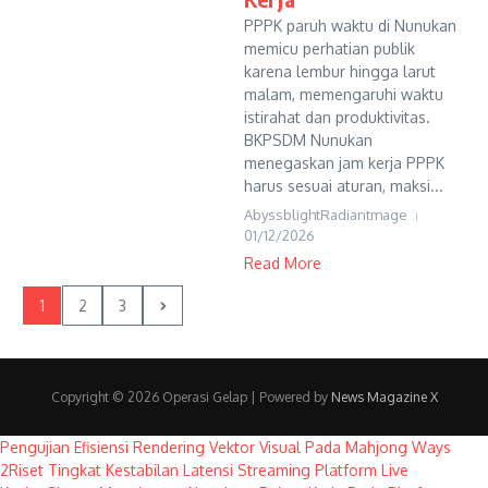
PPPK paruh waktu di Nunukan
memicu perhatian publik
karena lembur hingga larut
malam, memengaruhi waktu
istirahat dan produktivitas.
BKPSDM Nunukan
menegaskan jam kerja PPPK
harus sesuai aturan, maksi...
AbyssblightRadiantmage
01/12/2026
Read More
1
2
3
Copyright © 2026 Operasi Gelap | Powered by
News Magazine X
Pengujian Efisiensi Rendering Vektor Visual Pada Mahjong Ways
2
Riset Tingkat Kestabilan Latensi Streaming Platform Live