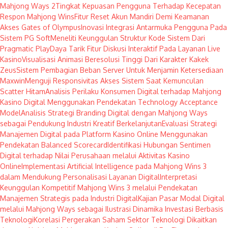
Mahjong Ways 2
Tingkat Kepuasan Pengguna Terhadap Kecepatan
Respon Mahjong Wins
Fitur Reset Akun Mandiri Demi Keamanan
Akses Gates of Olympus
Inovasi Integrasi Antarmuka Pengguna Pada
Sistem PG Soft
Meneliti Keunggulan Struktur Kode Sistem Dari
Pragmatic Play
Daya Tarik Fitur Diskusi Interaktif Pada Layanan Live
Kasino
Visualisasi Animasi Beresolusi Tinggi Dari Karakter Kakek
Zeus
Sistem Pembagian Beban Server Untuk Menjamin Ketersediaan
Maxwin
Menguji Responsivitas Akses Sistem Saat Kemunculan
Scatter Hitam
Analisis Perilaku Konsumen Digital terhadap Mahjong
Kasino Digital Menggunakan Pendekatan Technology Acceptance
Model
Analisis Strategi Branding Digital dengan Mahjong Ways
sebagai Pendukung Industri Kreatif Berkelanjutan
Evaluasi Strategi
Manajemen Digital pada Platform Kasino Online Menggunakan
Pendekatan Balanced Scorecard
Identifikasi Hubungan Sentimen
Digital terhadap Nilai Perusahaan melalui Aktivitas Kasino
Online
Implementasi Artificial Intelligence pada Mahjong Wins 3
dalam Mendukung Personalisasi Layanan Digital
Interpretasi
Keunggulan Kompetitif Mahjong Wins 3 melalui Pendekatan
Manajemen Strategis pada Industri Digital
Kajian Pasar Modal Digital
melalui Mahjong Ways sebagai Ilustrasi Dinamika Investasi Berbasis
Teknologi
Korelasi Pergerakan Saham Sektor Teknologi Dikaitkan