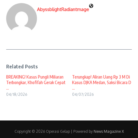
AbyssblightRadiantmage
Related Posts
BREAKING! Kasus Pungli Miliaran
Terungkap! Aliran Uang Rp 3 M Di
Terbongkar, Khofifah Gerak Cepat
Kasus DJKA Medan, Saksi Bicara D
...
...
04/18/2026
04/07/2026
Copyright © 2026 Operasi Gelap | Powered by
News Magazine X