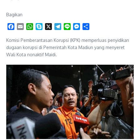
Bagikan
Facebook
Email
WhatsApp
Skype
X
Telegram
Line
Messenger
Share
Komisi Pemberantasan Korupsi (KPK) memperluas penyidikan
dugaan korupsi di Pemerintah Kota Madiun yang menyeret
Wali Kota nonaktif Maidi.