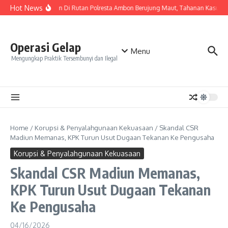
Skip to content
Hot News
Keributan Di Rutan Polresta Ambon Berujung Maut, Tahanan Kasus 
Operasi Gelap
Menu
Mengungkap Praktik Tersembunyi dan Ilegal
Home
/
Korupsi & Penyalahgunaan Kekuasaan
/
Skandal CSR
Madiun Memanas, KPK Turun Usut Dugaan Tekanan Ke Pengusaha
Korupsi & Penyalahgunaan Kekuasaan
Skandal CSR Madiun Memanas,
KPK Turun Usut Dugaan Tekanan
Ke Pengusaha
04/16/2026