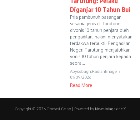
Tarutung: Pelaku
Diganjar 10 Tahun Bui
Pria pembunuh pasangan
sesama jenis di Tarutung
divonis 10 tahun penjara oleh
pengadilan, hakim menyatakan
terdakwa terbukti. Pengadilan
Negeri Tarutung menjatuhkan
vonis 10 tahun penjara kepada
seora...
AbyssblightRadiantmage
01/09/2026
Read More
Copyright © 2026 Operasi Gelap | Powered by
News Magazine X