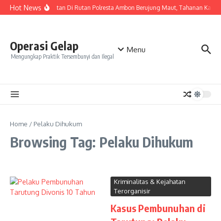
Skip to content
Hot News
Keributan Di Rutan Polresta Ambon Berujung Maut, Tahanan Kasu
Operasi Gelap
Menu
Mengungkap Praktik Tersembunyi dan Ilegal
Home
/
Pelaku Dihukum
Browsing Tag: Pelaku Dihukum
Kriminalitas & Kejahatan
Terorganisir
Kasus Pembunuhan di