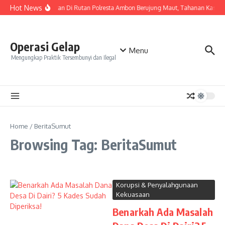
Skip to content
Hot News
Keributan Di Rutan Polresta Ambon Berujung Maut, Tahanan Kasu
Operasi Gelap
Menu
Mengungkap Praktik Tersembunyi dan Ilegal
Home
/
BeritaSumut
Browsing Tag: BeritaSumut
Korupsi & Penyalahgunaan
Kekuasaan
Benarkah Ada Masalah