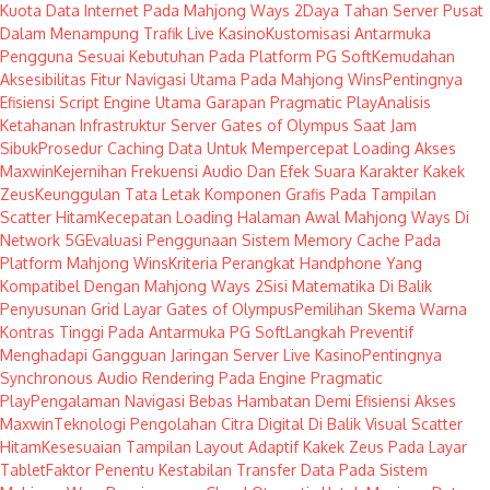
Kuota Data Internet Pada Mahjong Ways 2
Daya Tahan Server Pusat
Dalam Menampung Trafik Live Kasino
Kustomisasi Antarmuka
Pengguna Sesuai Kebutuhan Pada Platform PG Soft
Kemudahan
Aksesibilitas Fitur Navigasi Utama Pada Mahjong Wins
Pentingnya
Efisiensi Script Engine Utama Garapan Pragmatic Play
Analisis
Ketahanan Infrastruktur Server Gates of Olympus Saat Jam
Sibuk
Prosedur Caching Data Untuk Mempercepat Loading Akses
Maxwin
Kejernihan Frekuensi Audio Dan Efek Suara Karakter Kakek
Zeus
Keunggulan Tata Letak Komponen Grafis Pada Tampilan
Scatter Hitam
Kecepatan Loading Halaman Awal Mahjong Ways Di
Network 5G
Evaluasi Penggunaan Sistem Memory Cache Pada
Platform Mahjong Wins
Kriteria Perangkat Handphone Yang
Kompatibel Dengan Mahjong Ways 2
Sisi Matematika Di Balik
Penyusunan Grid Layar Gates of Olympus
Pemilihan Skema Warna
Kontras Tinggi Pada Antarmuka PG Soft
Langkah Preventif
Menghadapi Gangguan Jaringan Server Live Kasino
Pentingnya
Synchronous Audio Rendering Pada Engine Pragmatic
Play
Pengalaman Navigasi Bebas Hambatan Demi Efisiensi Akses
Maxwin
Teknologi Pengolahan Citra Digital Di Balik Visual Scatter
Hitam
Kesesuaian Tampilan Layout Adaptif Kakek Zeus Pada Layar
Tablet
Faktor Penentu Kestabilan Transfer Data Pada Sistem