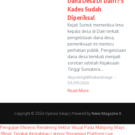
Dana Desa Di Dairi? 5
Kades Sudah
Diperiksa!
Kejati Sumut memeriksa lima
kepala desa di Dairi terkait
pengelolaan dana desa,
pemeriksaan ini memicu
perhatian publik. Pengelolaan
dana desa kembali menjadi
sorotan setelah Kejaksaan
Tinggi Sumatera...
AbyssblightRadiantmage
03/09/2026
Read More
Copyright © 2026 Operasi Gelap | Powered by
News Magazine X
Pengujian Efisiensi Rendering Vektor Visual Pada Mahjong Ways
2
Riset Tingkat Kestabilan Latensi Streaming Platform Live