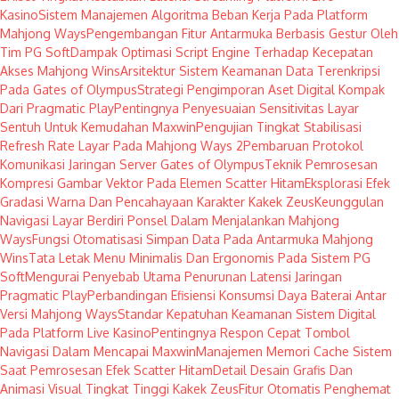
Kasino
Sistem Manajemen Algoritma Beban Kerja Pada Platform
Mahjong Ways
Pengembangan Fitur Antarmuka Berbasis Gestur Oleh
Tim PG Soft
Dampak Optimasi Script Engine Terhadap Kecepatan
Akses Mahjong Wins
Arsitektur Sistem Keamanan Data Terenkripsi
Pada Gates of Olympus
Strategi Pengimporan Aset Digital Kompak
Dari Pragmatic Play
Pentingnya Penyesuaian Sensitivitas Layar
Sentuh Untuk Kemudahan Maxwin
Pengujian Tingkat Stabilisasi
Refresh Rate Layar Pada Mahjong Ways 2
Pembaruan Protokol
Komunikasi Jaringan Server Gates of Olympus
Teknik Pemrosesan
Kompresi Gambar Vektor Pada Elemen Scatter Hitam
Eksplorasi Efek
Gradasi Warna Dan Pencahayaan Karakter Kakek Zeus
Keunggulan
Navigasi Layar Berdiri Ponsel Dalam Menjalankan Mahjong
Ways
Fungsi Otomatisasi Simpan Data Pada Antarmuka Mahjong
Wins
Tata Letak Menu Minimalis Dan Ergonomis Pada Sistem PG
Soft
Mengurai Penyebab Utama Penurunan Latensi Jaringan
Pragmatic Play
Perbandingan Efisiensi Konsumsi Daya Baterai Antar
Versi Mahjong Ways
Standar Kepatuhan Keamanan Sistem Digital
Pada Platform Live Kasino
Pentingnya Respon Cepat Tombol
Navigasi Dalam Mencapai Maxwin
Manajemen Memori Cache Sistem
Saat Pemrosesan Efek Scatter Hitam
Detail Desain Grafis Dan
Animasi Visual Tingkat Tinggi Kakek Zeus
Fitur Otomatis Penghemat