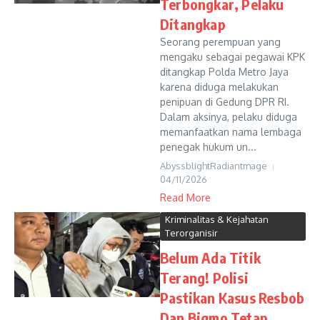
Terbongkar, Pelaku
Ditangkap
Seorang perempuan yang
mengaku sebagai pegawai KPK
ditangkap Polda Metro Jaya
karena diduga melakukan
penipuan di Gedung DPR RI.
Dalam aksinya, pelaku diduga
memanfaatkan nama lembaga
penegak hukum un...
AbyssblightRadiantmage
04/11/2026
Read More
Kriminalitas & Kejahatan
Terorganisir
Belum Ada Titik
Terang! Polisi
Pastikan Kasus Resbob
Dan Bigmo Tetap