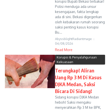
korupsi Bupati Bekasi terbakar!
Polisi menduga ada unsur
kesengajaan, fakta lengkap
ada di sini. Bekasi digegerkan
oleh kebakaran rumah seorang
saksi penting kasus korupsi
Bu...
AbyssblightRadiantmage
04/08/2026
Read More
Korupsi & Penyalahgunaan
Kekuasaan
Terungkap! Aliran
Uang Rp 3 M Di Kasus
DJKA Medan, Saksi
Bicara Di Sidang!
Sidang korupsi DJKA Medan
heboh! Saksi mengaku
menyerahkan Rp 3 M ke BPK,