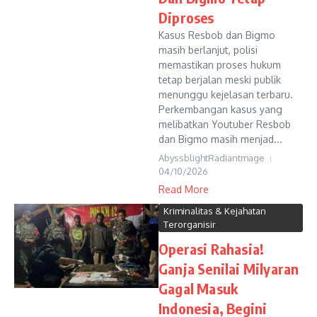
Diproses
Kasus Resbob dan Bigmo
masih berlanjut, polisi
memastikan proses hukum
tetap berjalan meski publik
menunggu kejelasan terbaru.
Perkembangan kasus yang
melibatkan Youtuber Resbob
dan Bigmo masih menjad...
AbyssblightRadiantmage
04/10/2026
Read More
Kriminalitas & Kejahatan
Terorganisir
Operasi Rahasia!
Ganja Senilai Milyaran
Gagal Masuk
Indonesia, Begini