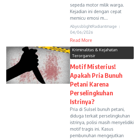
sepeda motor milik warga.
Kejadian ini dengan cepat
memicu emosi m...
AbyssblightRadiantmage
04/06/2026
Read More
Kriminalitas & Kejahatan
Terorganisir
Motif Misterius!
Apakah Pria Bunuh
Petani Karena
Perselingkuhan
Istrinya?
Pria di Sulsel bunuh petani,
diduga terkait perselingkuhan
istrinya, polisi masih menyelidiki
motif tragis ini. Kasus
pembunuhan mengejutkan