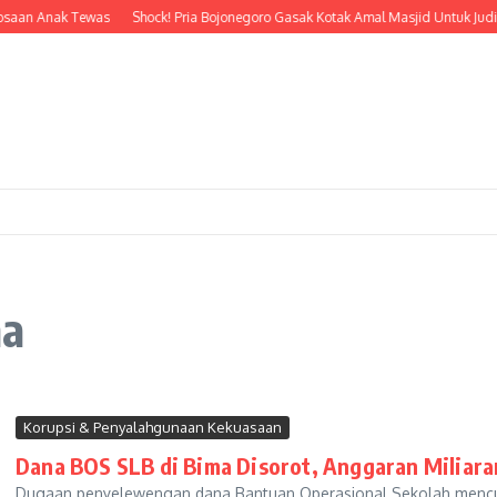
osaan Anak Tewas
Shock! Pria Bojonegoro Gasak Kotak Amal Masjid Untuk Judi 
ma
Korupsi & Penyalahgunaan Kekuasaan
Dana BOS SLB di Bima Disorot, Anggaran Miliara
Dugaan penyelewengan dana Bantuan Operasional Sekolah mencuat 