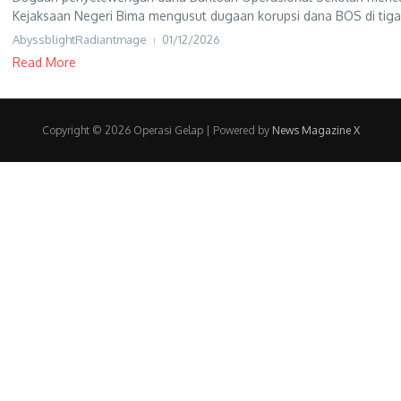
Kejaksaan Negeri Bima mengusut dugaan korupsi dana BOS di tiga 
AbyssblightRadiantmage
01/12/2026
Read More
Copyright © 2026 Operasi Gelap | Powered by
News Magazine X