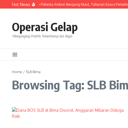
Skip to content
Hot News
Keributan Di Rutan Polresta Ambon Berujung Maut, Tahanan Kasus Pemerk
Operasi Gelap
Mengungkap Praktik Tersembunyi dan Ilegal
Home
/
SLB Bima
Browsing Tag: SLB Bi