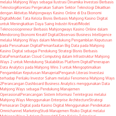
melalui Mahjong Ways sebagai Ilustrasi Dinamika Investasi Berbasis
Teknologi
Korelasi Pergerakan Saham Sektor Teknologi Dikaitkan
dengan Aktivitas Mahjongways Kasino Online di Era Ekonomi
Digital
Model Tata Kelola Bisnis Berbasis Mahjong Kasino Digital
untuk Meningkatkan Daya Saing Industri Kreatif
Model
Teknososiopreneur Berbasis Mahjongways Kasino Online dalam
Mendorong Ekonomi Kreatif Digital
Observasi Business Intelligence
melalui Mahjong Ways dalam Mendukung Pengambilan Keputusan
pada Perusahaan Digital
Pemanfaatan Big Data pada Mahjong
Kasino Digital sebagai Pendukung Strategi Bisnis Berbasis
Data
Pemanfaatan Cloud Computing dalam Infrastruktur Mahjong
Ways 2 untuk Mendukung Skalabilitas Platform Digital
Penerapan
Data Analytics pada Mahjong Wins 3 untuk Mengoptimalkan
Pengambilan Keputusan Manajerial
Pengaruh Literasi Investasi
terhadap Perilaku Investor Saham melalui Fenomena Mahjong Ways
2
Perancangan Dashboard Business Analytics menggunakan Data
Mahjong Ways sebagai Pendukung Manajemen
Operasional
Perancangan Sistem Informasi Terintegrasi melalui
Mahjong Ways Menggunakan Enterprise Architecture
Strategi
Pemasaran Digital pada Kasino Digital Menggunakan Pendekatan
Omnichannel Marketing
Studi Manajemen Risiko Digital melalui