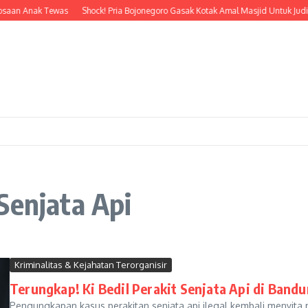
osaan Anak Tewas
Shock! Pria Bojonegoro Gasak Kotak Amal Masjid Untuk Judi 
Senjata Api
Kriminalitas & Kejahatan Terorganisir
Terungkap! Ki Bedil Perakit Senjata Api di Bandu
Pengungkapan kasus perakitan senjata api ilegal kembali menyita 