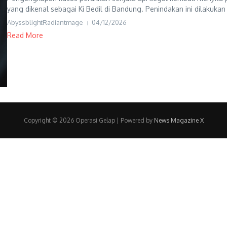
yang dikenal sebagai Ki Bedil di Bandung. Penindakan ini dilakukan 
AbyssblightRadiantmage
04/12/2026
Read More
Copyright © 2026 Operasi Gelap | Powered by
News Magazine X