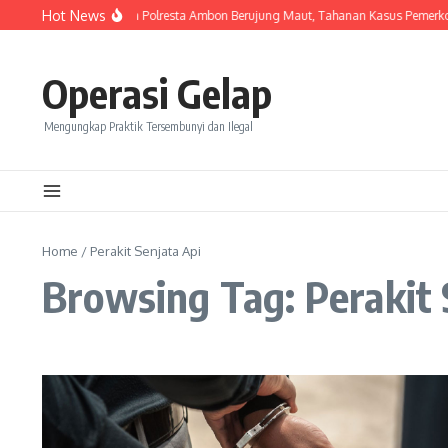
Skip to content
Hot News
Keributan Di Rutan Polresta Ambon Berujung Maut, Tahanan Kasus Pemerk
Operasi Gelap
Mengungkap Praktik Tersembunyi dan Ilegal
Home
/
Perakit Senjata Api
Browsing Tag: Perakit 