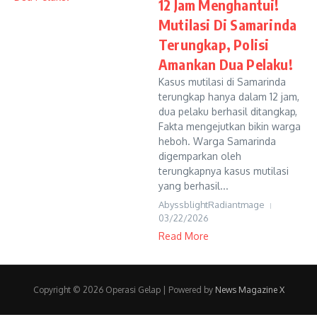
12 Jam Menghantui!
Mutilasi Di Samarinda
Terungkap, Polisi
Amankan Dua Pelaku!
Kasus mutilasi di Samarinda
terungkap hanya dalam 12 jam,
dua pelaku berhasil ditangkap,
Fakta mengejutkan bikin warga
heboh. Warga Samarinda
digemparkan oleh
terungkapnya kasus mutilasi
yang berhasil...
AbyssblightRadiantmage
03/22/2026
Read More
Copyright © 2026 Operasi Gelap | Powered by
News Magazine X