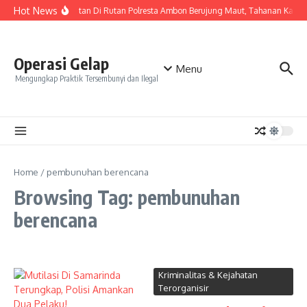
Skip to content
Hot News
Keributan Di Rutan Polresta Ambon Berujung Maut, Tahanan Kasu
Operasi Gelap
Menu
Mengungkap Praktik Tersembunyi dan Ilegal
Home
/
pembunuhan berencana
Browsing Tag: pembunuhan
berencana
Kriminalitas & Kejahatan
Terorganisir