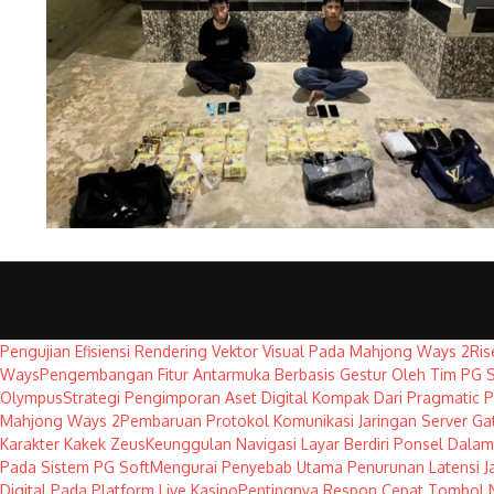
Pengujian Efisiensi Rendering Vektor Visual Pada Mahjong Ways 2
Ris
Ways
Pengembangan Fitur Antarmuka Berbasis Gestur Oleh Tim PG S
Olympus
Strategi Pengimporan Aset Digital Kompak Dari Pragmatic P
Mahjong Ways 2
Pembaruan Protokol Komunikasi Jaringan Server Ga
Karakter Kakek Zeus
Keunggulan Navigasi Layar Berdiri Ponsel Dal
Pada Sistem PG Soft
Mengurai Penyebab Utama Penurunan Latensi Ja
Digital Pada Platform Live Kasino
Pentingnya Respon Cepat Tombol 