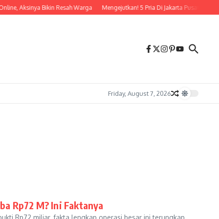
line, Aksinya Bikin Resah Warga
Mengejutkan! 5 Pria Di Jakarta Pusat Tertan
Friday, August 7, 2026
ba Rp72 M? Ini Faktanya
ti Rp72 miliar, fakta lengkap operasi besar ini terungkap.