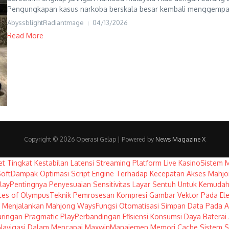
Pengungkapan kasus narkoba berskala besar kembali menggemparka
AbyssblightRadiantmage
04/13/2026
Read More
Copyright © 2026 Operasi Gelap | Powered by
News Magazine X
et Tingkat Kestabilan Latensi Streaming Platform Live Kasino
Sistem 
oft
Dampak Optimasi Script Engine Terhadap Kecepatan Akses Mahj
lay
Pentingnya Penyesuaian Sensitivitas Layar Sentuh Untuk Kemuda
tes of Olympus
Teknik Pemrosesan Kompresi Gambar Vektor Pada El
am Menjalankan Mahjong Ways
Fungsi Otomatisasi Simpan Data Pada 
ringan Pragmatic Play
Perbandingan Efisiensi Konsumsi Daya Baterai
Navigasi Dalam Mencapai Maxwin
Manajemen Memori Cache Sistem Sa