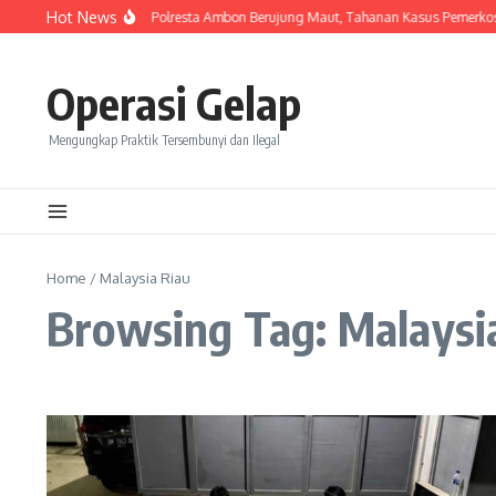
Skip to content
Hot News
Keributan Di Rutan Polresta Ambon Berujung Maut, Tahanan Kasus Pemerkos
Operasi Gelap
Mengungkap Praktik Tersembunyi dan Ilegal
Home
/
Malaysia Riau
Browsing Tag: Malaysi