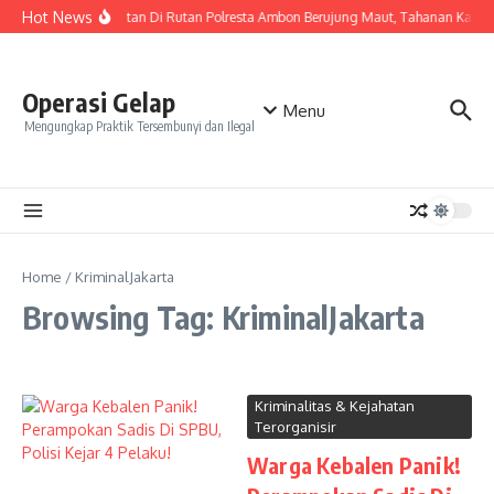
Skip to content
Hot News
Keributan Di Rutan Polresta Ambon Berujung Maut, Tahanan Kasu
Operasi Gelap
Menu
Mengungkap Praktik Tersembunyi dan Ilegal
Home
/
KriminalJakarta
Browsing Tag: KriminalJakarta
Kriminalitas & Kejahatan
Terorganisir
Warga Kebalen Panik!