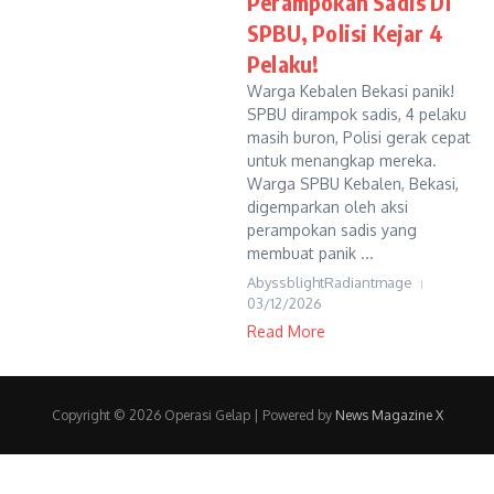
Perampokan Sadis Di
SPBU, Polisi Kejar 4
Pelaku!
Warga Kebalen Bekasi panik!
SPBU dirampok sadis, 4 pelaku
masih buron, Polisi gerak cepat
untuk menangkap mereka.
Warga SPBU Kebalen, Bekasi,
digemparkan oleh aksi
perampokan sadis yang
membuat panik ...
AbyssblightRadiantmage
03/12/2026
Read More
Copyright © 2026 Operasi Gelap | Powered by
News Magazine X