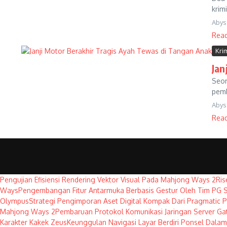
krim
Abys
Rea
Kri
Jan
Seor
pemb
Abys
Rea
Pengujian Efisiensi Rendering Vektor Visual Pada Mahjong Ways 2
Ris
Ways
Pengembangan Fitur Antarmuka Berbasis Gestur Oleh Tim PG S
Olympus
Strategi Pengimporan Aset Digital Kompak Dari Pragmatic P
Mahjong Ways 2
Pembaruan Protokol Komunikasi Jaringan Server Ga
Karakter Kakek Zeus
Keunggulan Navigasi Layar Berdiri Ponsel Dal