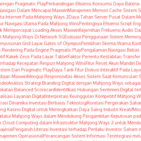
ringan Pragmatic Play
Perbandingan Efisiensi Konsumsi Daya Baterai
Navigasi Dalam Mencapai Maxwin
Manajemen Memori Cache Sistem Sa
ta Internet Pada Mahjong Ways 2
Daya Tahan Server Pusat Dalam Me
itur Navigasi Utama Pada Mahjong Wins
Pentingnya Efisiensi Script E
uk Mempercepat Loading Akses Maxwin
Kejernihan Frekuensi Audio Da
l Mahjong Ways Di Network 5G
Evaluasi Penggunaan Sistem Memory
Penyusunan Grid Layar Gates of Olympus
Pemilihan Skema Warna Kont
 Rendering Pada Engine Pragmatic Play
Pengalaman Navigasi Bebas 
tif Kakek Zeus Pada Layar Tablet
Faktor Penentu Kestabilan Transf
erhadap Kecepatan Respon Mahjong Wins
Fitur Reset Akun Mandiri 
istem Dari Pragmatic Play
Daya Tarik Fitur Diskusi Interaktif Pada Lay
diaan Maxwin
Menguji Responsivitas Akses Sistem Saat Kemunculan S
odel
Analisis Strategi Branding Digital dengan Mahjong Ways sebagai 
ekatan Balanced Scorecard
Identifikasi Hubungan Sentimen Digital te
lisasi Layanan Digital
Interpretasi Keunggulan Kompetitif Mahjong W
rasi Dinamika Investasi Berbasis Teknologi
Korelasi Pergerakan Saha
ng Kasino Digital untuk Meningkatkan Daya Saing Industri Kreatif
Mod
 melalui Mahjong Ways dalam Mendukung Pengambilan Keputusan pad
 Cloud Computing dalam Infrastruktur Mahjong Ways 2 untuk Menduku
jerial
Pengaruh Literasi Investasi terhadap Perilaku Investor Saha
najemen Operasional
Perancangan Sistem Informasi Terintegrasi me