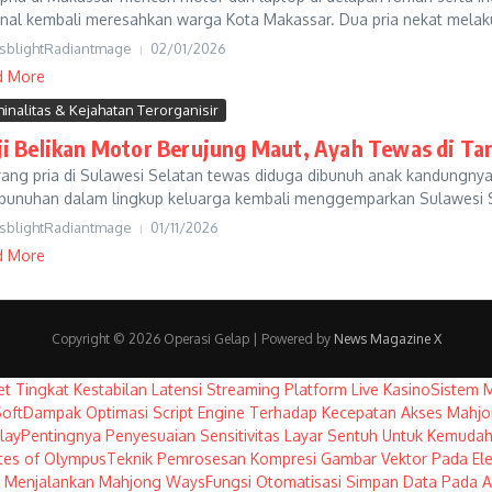
inal kembali meresahkan warga Kota Makassar. Dua pria nekat melaku
sblightRadiantmage
02/01/2026
d More
minalitas & Kejahatan Terorganisir
ji Belikan Motor Berujung Maut, Ayah Tewas di Ta
ang pria di Sulawesi Selatan tewas diduga dibunuh anak kandungnya se
unuhan dalam lingkup keluarga kembali menggemparkan Sulawesi S
sblightRadiantmage
01/11/2026
d More
Copyright © 2026 Operasi Gelap | Powered by
News Magazine X
et Tingkat Kestabilan Latensi Streaming Platform Live Kasino
Sistem 
oft
Dampak Optimasi Script Engine Terhadap Kecepatan Akses Mahj
lay
Pentingnya Penyesuaian Sensitivitas Layar Sentuh Untuk Kemuda
tes of Olympus
Teknik Pemrosesan Kompresi Gambar Vektor Pada El
am Menjalankan Mahjong Ways
Fungsi Otomatisasi Simpan Data Pada 