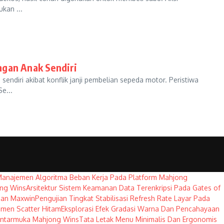
kan ...
ngan Anak Sendiri
ndiri akibat konflik janji pembelian sepeda motor. Peristiwa
e...
Manajemen Algoritma Beban Kerja Pada Platform Mahjong
ong Wins
Arsitektur Sistem Keamanan Data Terenkripsi Pada Gates of
han Maxwin
Pengujian Tingkat Stabilisasi Refresh Rate Layar Pada
emen Scatter Hitam
Eksplorasi Efek Gradasi Warna Dan Pencahayaan
Antarmuka Mahjong Wins
Tata Letak Menu Minimalis Dan Ergonomis