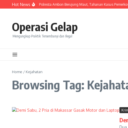
Skip to content
Hot News
Keributan Di Rutan Polresta Ambon Berujung Maut, Tahanan Kasus Pemerkos
Operasi Gelap
Mengungkap Praktik Tersembunyi dan Ilegal
Home
/
Kejahatan
Browsing Tag: Kejahat
Kri
Dem
Dua 