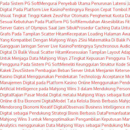
Pada Sistem PG Soft
Mengurai Penyebab Utama Penurunan Latensi Ja
Digital Pada Platform Live Kasino
Pentingnya Respon Cepat Tombol 
Visual Tingkat Tinggi Kakek Zeus
Fitur Otomatis Penghemat Kuota Da
Sesuai Kebutuhan Pada Platform PG Soft
Kemudahan Aksesibilitas F
Server Gates of Olympus Saat Jam Sibuk
Prosedur Caching Data Unt
Grafis Pada Tampilan Scatter Hitam
Kecepatan Loading Halaman Awa
Yang Kompatibel Dengan Mahjong Ways 2
Sisi Matematika Di Balik 
Gangguan Jaringan Server Live Kasino
Pentingnya Synchronous Audio
Digital Di Balik Visual Scatter Hitam
Kesesuaian Tampilan Layout Adap
Untuk Menjaga Data Mahjong Ways 2
Tingkat Kepuasan Pengguna T
Pengguna Pada Sistem PG Soft
Meneliti Keunggulan Struktur Kode S
Kakek Zeus
Sistem Pembagian Beban Server Untuk Menjamin Keterse
Kasino Digital Menggunakan Pendekatan Technology Acceptance M
Manajemen Digital pada Platform Kasino Online Menggunakan Pend
Artificial Intelligence pada Mahjong Wins 3 dalam Mendukung Persona
Digital
Kajian Pasar Modal Digital melalui Mahjong Ways sebagai Ilust
Online di Era Ekonomi Digital
Model Tata Kelola Bisnis Berbasis Mahjo
Mendorong Ekonomi Kreatif Digital
Observasi Business Intelligence
Digital sebagai Pendukung Strategi Bisnis Berbasis Data
Pemanfaatan
Mahjong Wins 3 untuk Mengoptimalkan Pengambilan Keputusan Mana
Analytics menggunakan Data Mahjong Ways sebagai Pendukung Ma