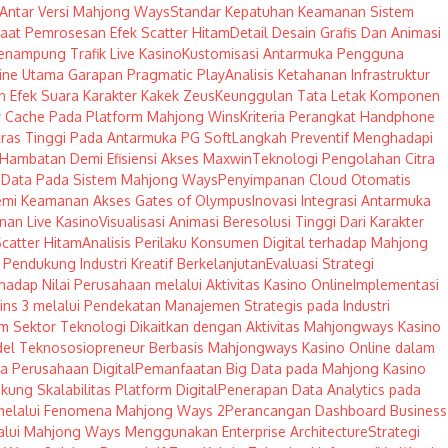
 Antar Versi Mahjong Ways
Standar Kepatuhan Keamanan Sistem
at Pemrosesan Efek Scatter Hitam
Detail Desain Grafis Dan Animasi
nampung Trafik Live Kasino
Kustomisasi Antarmuka Pengguna
ngine Utama Garapan Pragmatic Play
Analisis Ketahanan Infrastruktur
n Efek Suara Karakter Kakek Zeus
Keunggulan Tata Letak Komponen
 Cache Pada Platform Mahjong Wins
Kriteria Perangkat Handphone
ras Tinggi Pada Antarmuka PG Soft
Langkah Preventif Menghadapi
Hambatan Demi Efisiensi Akses Maxwin
Teknologi Pengolahan Citra
er Data Pada Sistem Mahjong Ways
Penyimpanan Cloud Otomatis
Demi Keamanan Akses Gates of Olympus
Inovasi Integrasi Antarmuka
anan Live Kasino
Visualisasi Animasi Beresolusi Tinggi Dari Karakter
catter Hitam
Analisis Perilaku Konsumen Digital terhadap Mahjong
Pendukung Industri Kreatif Berkelanjutan
Evaluasi Strategi
rhadap Nilai Perusahaan melalui Aktivitas Kasino Online
Implementasi
ins 3 melalui Pendekatan Manajemen Strategis pada Industri
m Sektor Teknologi Dikaitkan dengan Aktivitas Mahjongways Kasino
el Teknososiopreneur Berbasis Mahjongways Kasino Online dalam
a Perusahaan Digital
Pemanfaatan Big Data pada Mahjong Kasino
ng Skalabilitas Platform Digital
Penerapan Data Analytics pada
m melalui Fenomena Mahjong Ways 2
Perancangan Dashboard Business
lalui Mahjong Ways Menggunakan Enterprise Architecture
Strategi