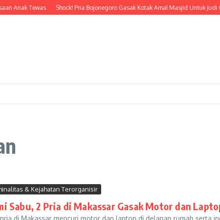
aan Anak Tewas
Shock! Pria Bojonegoro Gasak Kotak Amal Masjid Untuk Judi On
an
minalitas & Kejahatan Terorganisir
i Sabu, 2 Pria di Makassar Gasak Motor dan Lapto
pria di Makassar mencuri motor dan laptop di delapan rumah serta in