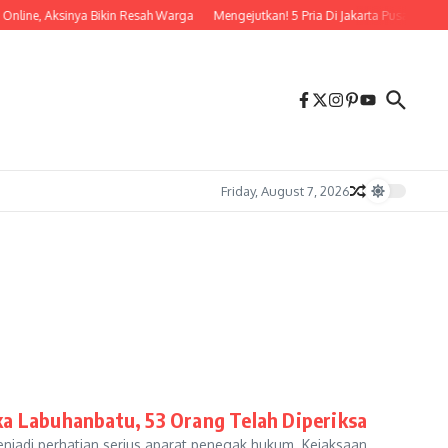
Online, Aksinya Bikin Resah Warga
Mengejutkan! 5 Pria Di Jakarta Pusat Tert
Friday, August 7, 2026
ka Labuhanbatu, 53 Orang Telah Diperiksa
jadi perhatian serius aparat penegak hukum. Kejaksaan