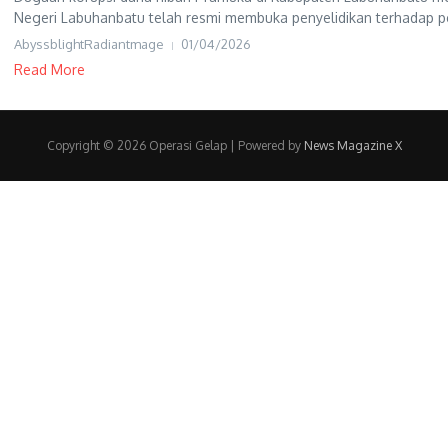
Negeri Labuhanbatu telah resmi membuka penyelidikan terhadap p
AbyssblightRadiantmage
01/04/2026
Read More
Copyright © 2026 Operasi Gelap | Powered by
News Magazine X