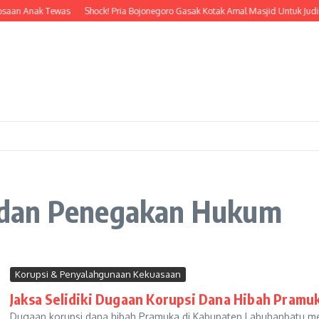
osaan Anak Tewas
Shock! Pria Bojonegoro Gasak Kotak Amal Masjid Untuk Judi 
 dan Penegakan Hukum
Korupsi & Penyalahgunaan Kekuasaan
Jaksa Selidiki Dugaan Korupsi Dana Hibah Pramu
Dugaan korupsi dana hibah Pramuka di Kabupaten Labuhanbatu men