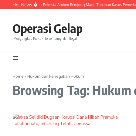
Skip to content
Hot News
Keributan Di Rutan Polresta Ambon Berujung Maut, Tahanan Kasus Pemerk
Operasi Gelap
Mengungkap Praktik Tersembunyi dan Ilegal
Home
/
Hukum dan Penegakan Hukum
Browsing Tag: Hukum