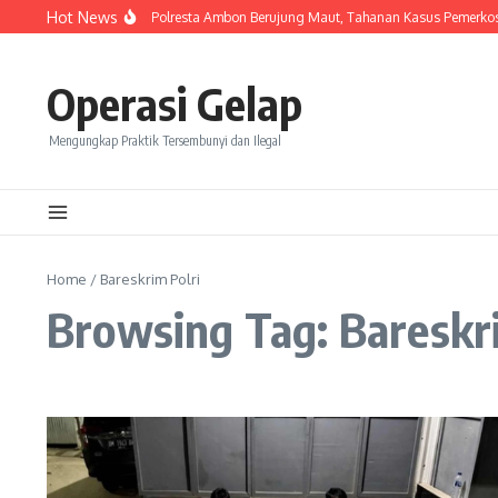
Skip to content
Hot News
Keributan Di Rutan Polresta Ambon Berujung Maut, Tahanan Kasus Pemerkos
Operasi Gelap
Mengungkap Praktik Tersembunyi dan Ilegal
Home
/
Bareskrim Polri
Browsing Tag: Bareskri