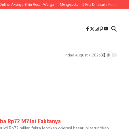
line, Aksinya Bikin Resah Warga
Mengejutkan! 5 Pria Di Jakarta Pusat Tertan
Friday, August 7, 2026
ba Rp72 M? Ini Faktanya
ti Rp72 miliar, fakta lengkap operasi besar ini terungkap.