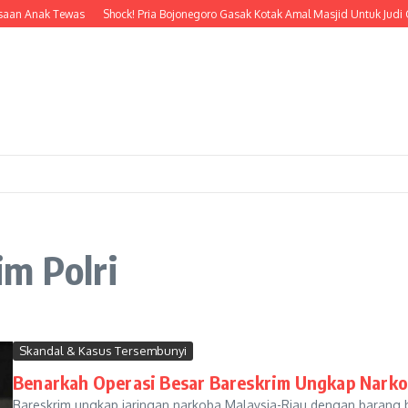
aan Anak Tewas
Shock! Pria Bojonegoro Gasak Kotak Amal Masjid Untuk Judi On
m Polri
Skandal & Kasus Tersembunyi
Benarkah Operasi Besar Bareskrim Ungkap Narko
Bareskrim ungkap jaringan narkoba Malaysia-Riau dengan barang buk